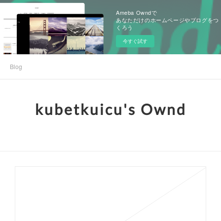
Ameba Owndで
あなただけのホームページやブログをつ
くろう
今すぐ試す
Blog
kubetkuicu's Ownd