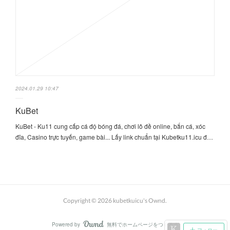
2024.01.29 10:47
KuBet
KuBet - Ku11 cung cấp cá độ bóng đá, chơi lô đề online, bắn cá, xóc
đĩa, Casino trực tuyến, game bài... Lấy link chuẩn tại Kubetku11.icu đ…
Copyright ©
2026
kubetkuicu's Ownd
.
Powered by
無料でホームページをつくろう
AmebaOwnd